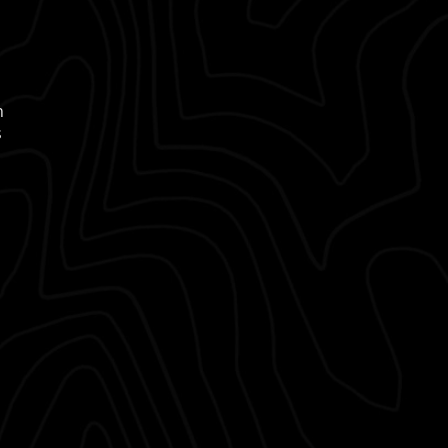
n
s
n