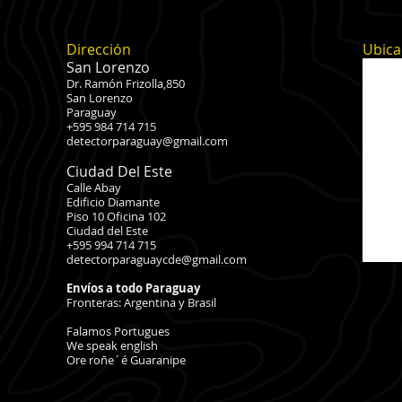
Dirección
Ubica
San Lorenzo
Dr. Ramón Frizolla,850
San Lorenzo
Paraguay
+595 984 714 715
detectorparaguay@gmail.com
Ciudad Del Este
Calle Abay
Edificio D
iamante
Piso 10 Oficina 102
Ciudad del E
ste
+595 994 714 715
detectorparaguaycde@gmail.com
Envíos
a todo Paraguay
Fronteras: Argentina y Brasil
Falamos Portugues
We speak english
Ore roñe´é Guaranipe