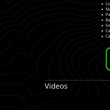
Lo
Ma
Pa
Ba
So
Ca
Ca
Videos