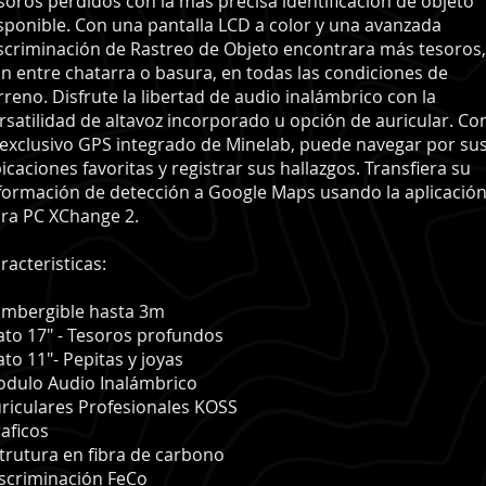
soros perdidos con la más precisa identificación de objeto
sponible. Con una pantalla LCD a color y una avanzada
scriminación de Rastreo de Objeto encontrara más tesoros,
n entre chatarra o basura, en todas las condiciones de
rreno. Disfrute la libertad de audio inalámbrico con la
rsatilidad de altavoz incorporado u opción de auricular. Co
 exclusivo GPS integrado de Minelab, puede navegar por su
icaciones favoritas y registrar sus hallazgos. Transfiera su
formación de detección a Google Maps usando la aplicació
ra PC XChange 2.
racteristicas:
mbergible hasta 3m
ato 17" - Tesoros profundos
ato 11"- Pepitas y joyas
odulo
Audio Inalámbrico
riculares Profesionales KOSS
aficos
trutura en fibra de carbono
scriminación FeCo