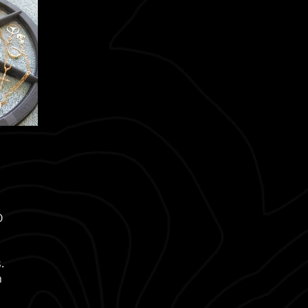
O
.
n