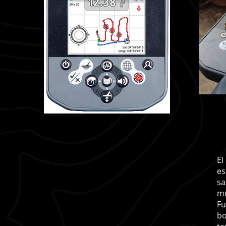
El
es
sa
mu
Fu
bo