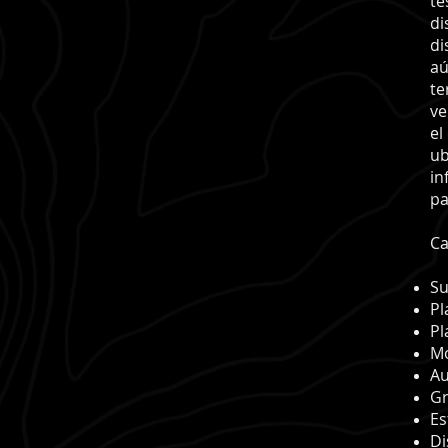
te
di
di
aú
te
ve
el
ub
in
pa
Ca
Su
Pl
Pl
M
Au
Gr
Es
Di