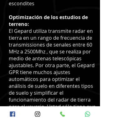
escondites
Optimización de los estudios de
terreno:
El Gepard utiliza transmite radar en
tierra en un rango de frecuencia de
transmissiones de senales entre 60
MHz a 2500Mhz , que se realiza por
medio de antenas telescópicas
ajustables. Por otra parte, el Gepard
GPR tiene muchos ajustes
automáticos para optimizar el
análisis de suelo en diferentes tipos
de suelo y simplificar el
funcionamiento del radar de tierra
para el usuario. Usted sólo tiene que
configurar la escala de profundidad
y comenzar la medición geofísica.
Análisis de medición obtenidos: