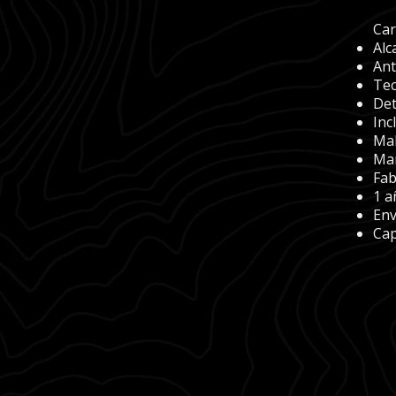
Car
Alc
Ant
Tec
Det
Inc
Mal
Man
Fab
1 a
Env
Cap