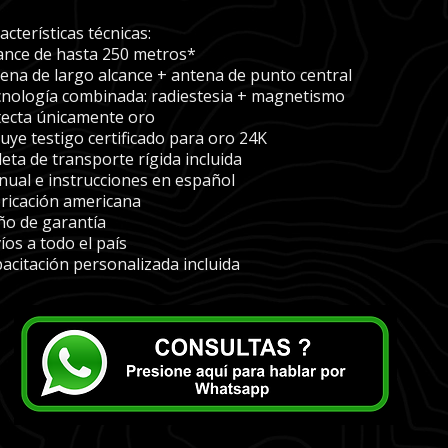
acterísticas técnicas:
ance de hasta 250 metros*
ena de largo alcance + antena de punto central
nología combinada: radiestesia + magnetismo
ecta únicamente oro
luye testigo certificado para oro 24K
eta de transporte rígida incluida
ual e instrucciones en español
ricación americana
ño de garantía
íos a todo el país
acitación personalizada incluida