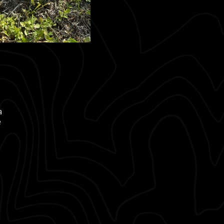
a
e
a.