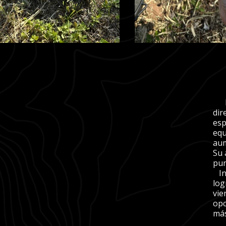
El 
dir
esp
equ
aum
Su 
pun
Inc
log
vie
opc
más