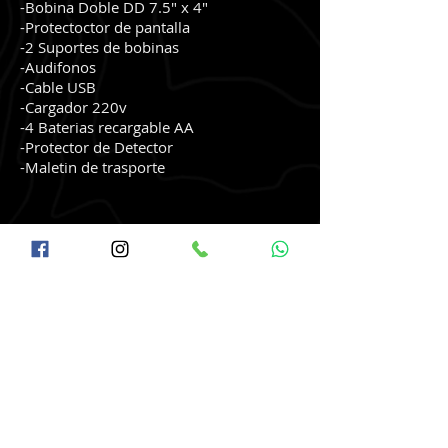
-Bobina Doble DD 7.5" x 4"
​-Protectoctor de pantalla
​-2 Suportes de bobinas
​-Audifonos
-Cable USB
​-Cargador 220v
-4 Baterias recargable AA
​-Protector de Detector
​-Maletin de trasporte
Videos