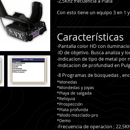
-2,5Khz frecuencia a Plata
Con esto tiene un equipo 3 en 1
Características
-Pantalla color HD con iluminaci
-ID de objetivo. Busca analiza y lo
-Indicacion de tipo de metal por
-Indicacion de profundiad en Pul
-8 Programas de búsquedas , en
*Monedas
*Mondedas y Joyas
*Playa de salgada
*Reliquia
*Prospección
*Plata profunda
*Modo mezclado-pro
*Demo
-Frecuencia de operacion ; 22,5K