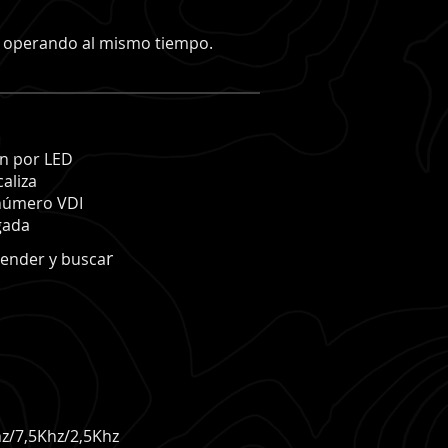
 y operando al mismo tiempo.
on por LED
caliza
 número VDI
gada
r
cender y busca
hz/7,5Khz/2,5Khz